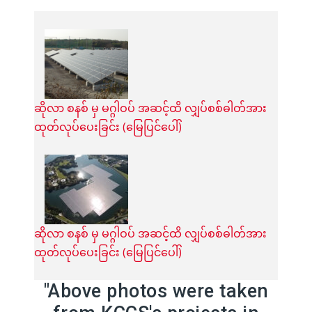
ဆိုလာ စနစ် မှ မဂ္ဂါဝပ် အဆင့်ထိ လျှပ်စစ်ဓါတ်အား
ထုတ်လုပ်ပေးခြင်း (မြေပြင်ပေါ်)
ဆိုလာ စနစ် မှ မဂ္ဂါဝပ် အဆင့်ထိ လျှပ်စစ်ဓါတ်အား
ထုတ်လုပ်ပေးခြင်း (မြေပြင်ပေါ်)
"Above photos were taken