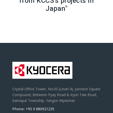
from KCCS's projects in
Japan"
Crystal Office Tower, No.05 (Level-4), Junction Square
Compound, Between Pyay Road & Kyun Taw Road,
Kamayut Township, Yangon Myanmar.
Phone:
+95 9 880921235