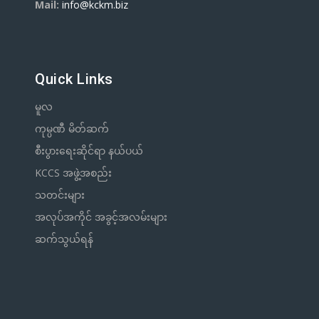
Mail:
info@kckm.biz
Quick Links
မူလ
ကုမ္ပဏီ မိတ်ဆက်
စီးပွားရေးဆိုင်ရာ နယ်ပယ်
KCCS အဖွဲ့အစည်း
သတင်းများ
အလုပ်အကိုင် အခွင့်အလမ်းများ
ဆက်သွယ်ရန်