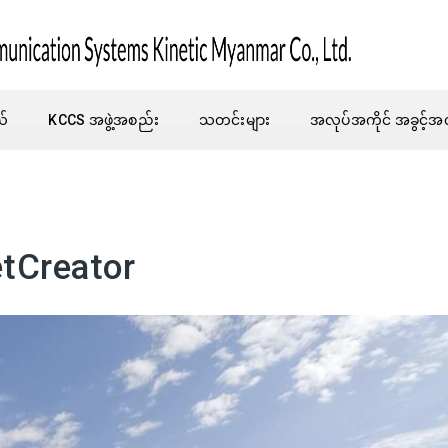
ယ်
KCCS အဖွဲ့အစည်း
သတင်းများ
အလုပ်အကိုင် အခွင့်အ
tCreator