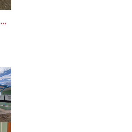
DRD Solar Mini-Grid Project in Kywel Thone Nyi Ma & Gann Taw Village (Tanintharyi)