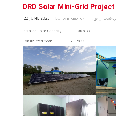
DRD Solar Mini-Grid Project
22 JUNE 2023
,
by:
in:
PLANETCREATOR
၂၀၂၂
သတင်းမျာ
Installed Solar Capacity
–
100.8kW
Constructed Year
–
2022