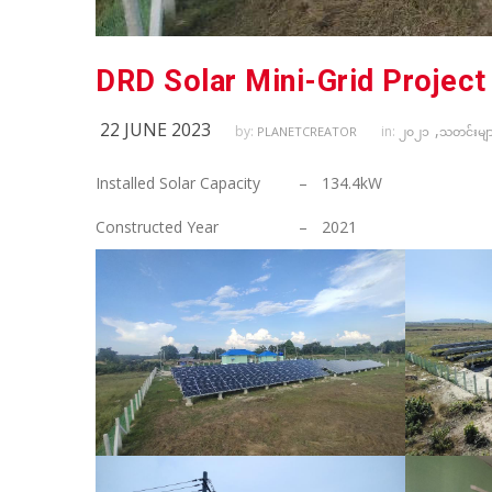
22 JUNE 2023
,
by:
in:
PLANETCREATOR
၂၀၂၁
သတင်းမျာ
Installed Solar Capacity
–
134.4kW
Constructed Year
–
2021