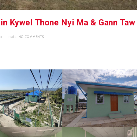
note:
း
NO COMMENTS